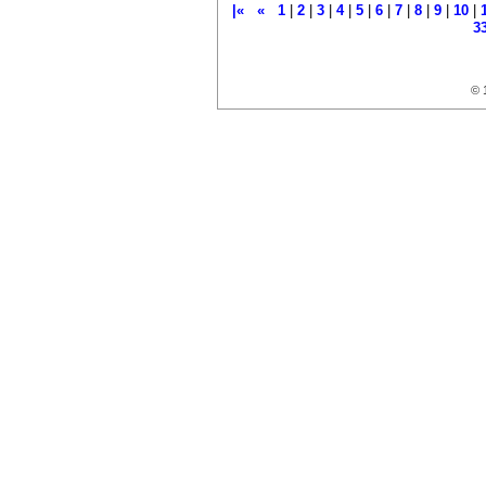
|«
«
1
|
2
|
3
|
4
|
5
|
6
|
7
|
8
|
9
|
10
|
3
© 