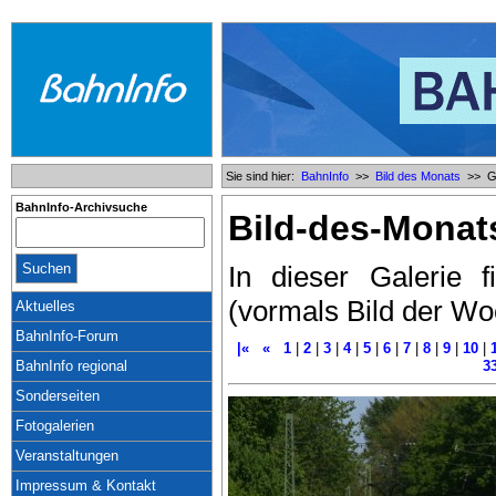
Sie sind hier:
BahnInfo
>>
Bild des Monats
>> Ga
BahnInfo-Archivsuche
Bild-des-Monat
In dieser Galerie 
(vormals Bild der Wo
Aktuelles
BahnInfo-Forum
|«
«
1
|
2
|
3
|
4
|
5
|
6
|
7
|
8
|
9
|
10
|
BahnInfo regional
3
Sonderseiten
Fotogalerien
Veranstaltungen
Impressum & Kontakt