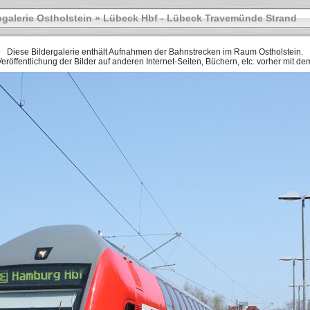
galerie Ostholstein
»
Lübeck Hbf - Lübeck Travemünde Strand
Diese Bildergalerie enthält Aufnahmen der Bahnstrecken im Raum Ostholstein.
r Veröffentlichung der Bilder auf anderen Internet-Seiten, Büchern, etc. vorher mit 