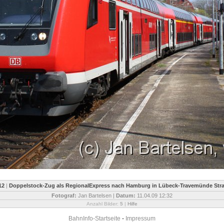
12
|
Doppelstock-Zug als RegionalExpress nach Hamburg in Lübeck-Travemünde Str
Fotograf:
Jan Bartelsen |
Datum:
11.04.09 12:32
Anzahl Bilder:
5
|
Hilfe
BahnInfo-Startseite
-
Impressum