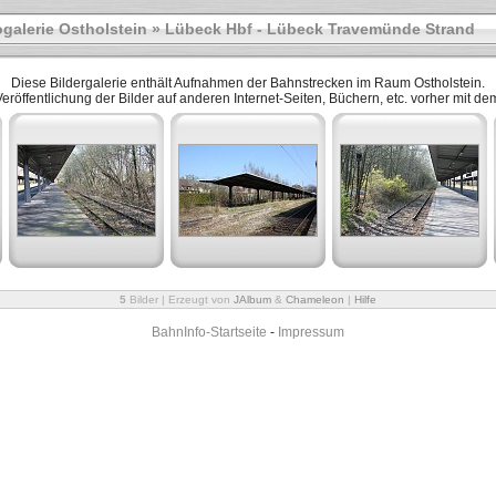
galerie Ostholstein
» Lübeck Hbf - Lübeck Travemünde Strand
Diese Bildergalerie enthält Aufnahmen der Bahnstrecken im Raum Ostholstein.
r Veröffentlichung der Bilder auf anderen Internet-Seiten, Büchern, etc. vorher mit 
5
Bilder | Erzeugt von
JAlbum
&
Chameleon
|
Hilfe
BahnInfo-Startseite
-
Impressum