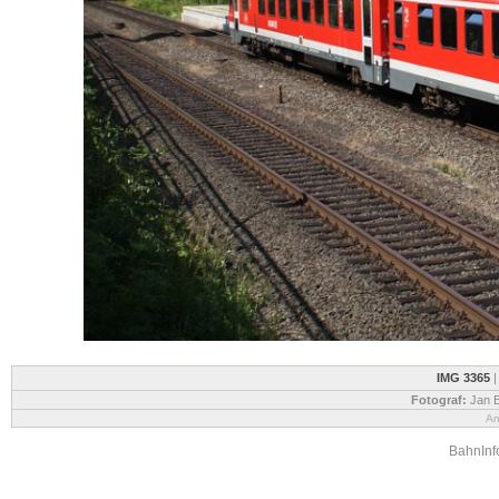
IMG 3365
Fotograf:
Jan B
An
BahnInfo