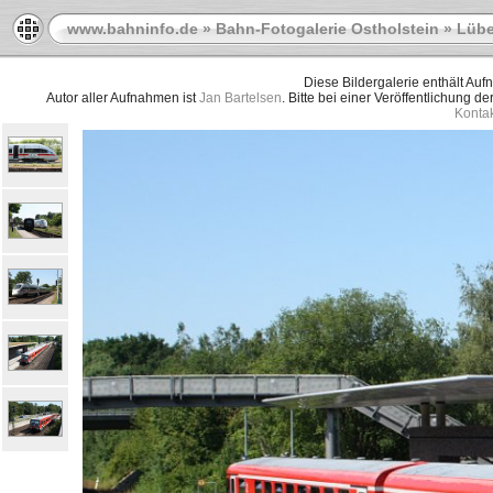
www.bahninfo.de
»
Bahn-Fotogalerie Ostholstein
»
Lübe
Diese Bildergalerie enthält Au
Autor aller Aufnahmen ist
Jan Bartelsen
. Bitte bei einer Veröffentlichung d
Kontak