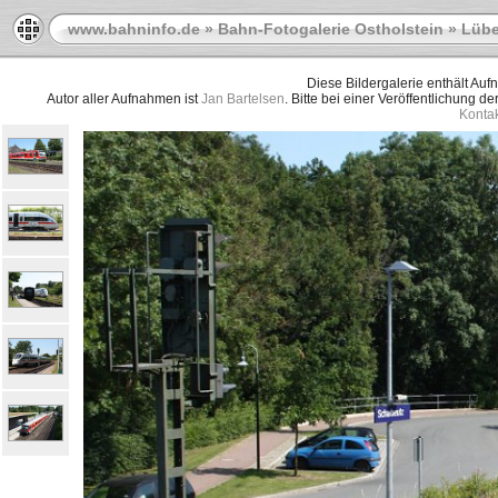
www.bahninfo.de
»
Bahn-Fotogalerie Ostholstein
»
Lübe
Diese Bildergalerie enthält Au
Autor aller Aufnahmen ist
Jan Bartelsen
. Bitte bei einer Veröffentlichung d
Kontak