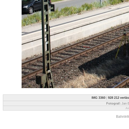
IMG 3360
|
928 212 verlä
Fotograf:
Jan B
An
BahnInfo