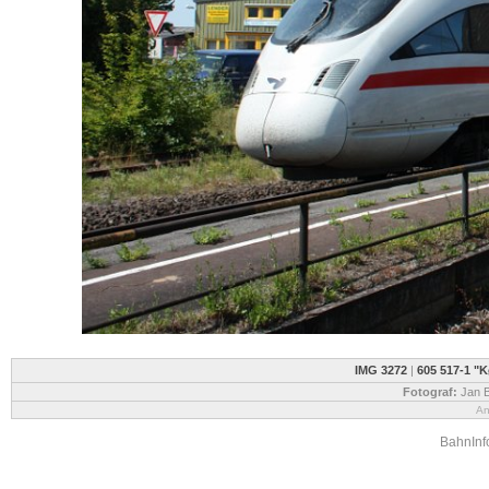
IMG 3272
|
605 517-1 "
Fotograf:
Jan B
An
BahnInfo