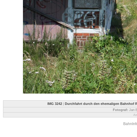
IMG 3242
|
Durchfahrt durch den ehemaligen Bahnhof Ra
Fotograf:
Jan B
An
BahnInfo