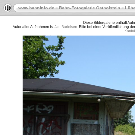
www.bahninfo.de
»
Bahn-Fotogalerie Ostholstein
»
Lübe
Diese Bildergalerie enthält Au
Autor aller Aufnahmen ist
Jan Bartelsen
. Bitte bei einer Veröffentlichung d
Kontak