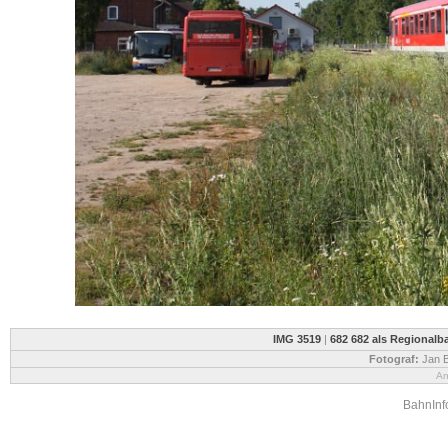
IMG 3519
|
682 682 als Regionalb
Fotograf:
Jan B
An
BahnInfo