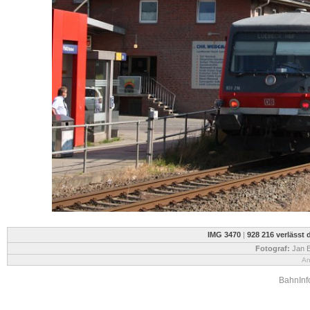
IMG 3470
|
928 216 verlässt
Fotograf:
Jan B
An
BahnInfo