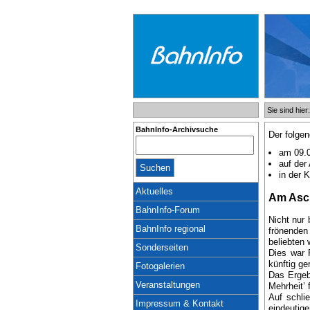
Sie sind hie
BahnInfo-Archivsuche
Der folgen
am 09.
auf der
in der 
Aktuelles
Am Asch
BahnInfo-Forum
Nicht nur
BahnInfo regional
frönenden
beliebten 
Sonderseiten
Dies war 
künftig ge
Fotogalerien
Das Ergeb
Veranstaltungen
Mehrheit’ 
Auf schli
Impressum & Kontakt
eindeuti