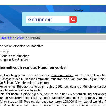
* Anzeige *
r:
BahnInfo
>>
Archiv
>> Meldung
de Artikel erschien bei BahnInfo
03.2011
 Aktuellseite München
Kategorie Straßenbahn
ermittwoch war das Rauchen vorbei
 bei Faschingsjecken machte sich am
Aschermittwoch
vor 50 Jahren Ernüchte
 Fahrgäste der Münchner Trambahn mussten sich von diesem Tag an umstel
weißblauen Verkehrsmittels verloren.
Folge eines Bürgerentscheids im Jahre 1961, bei dem die Münchner darüb
raucht werden dürfe oder nicht.
nis fiel überaus eindeutig aus, bereits bei einer Zwischenzählung der abg
für die Befürworter des Rauchverbots, wie die Stadtchronisten damals vermer
eßlich stolzen 85 Prozent der ausgewerteten 108.000 Stimmzettel war die F
gen
Nein
beantwortet - ein Ergebnis, das heute selbst einen Sebastian F