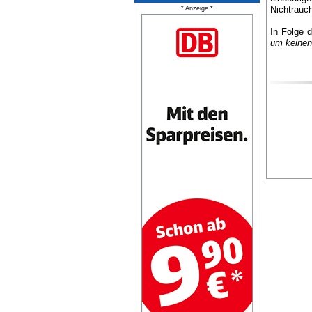
Nichtrauc
* Anzeige *
In Folge 
um keinen