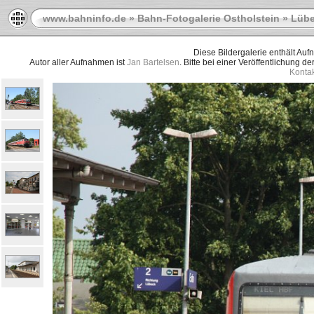
www.bahninfo.de
»
Bahn-Fotogalerie Ostholstein
»
Lübe
Diese Bildergalerie enthält Au
Autor aller Aufnahmen ist
Jan Bartelsen
. Bitte bei einer Veröffentlichung d
Kontak