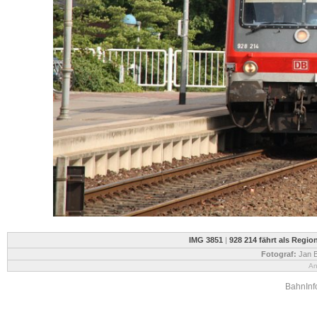
IMG 3851
|
928 214 fährt als Regio
Fotograf:
Jan B
An
BahnInfo