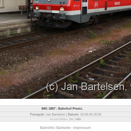
IMG 2887
|
Bahnhof Preetz.
Fotograf:
Jan Bartelsen |
Datum:
19.06.09 18:50
Anzahl Bilder:
24
|
Hilfe
BahnInfo-Startseite
-
Impressum