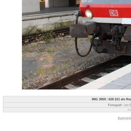
IMG 3959
|
628 221 als Re
Fotograf:
Jan B
An
BahnInfo