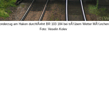
onderzug am Haken durchfÃ¤hrt BR 103 184 bei trÃ¼bem Wetter MÃ¼nchen
Foto: Veselin Kolev