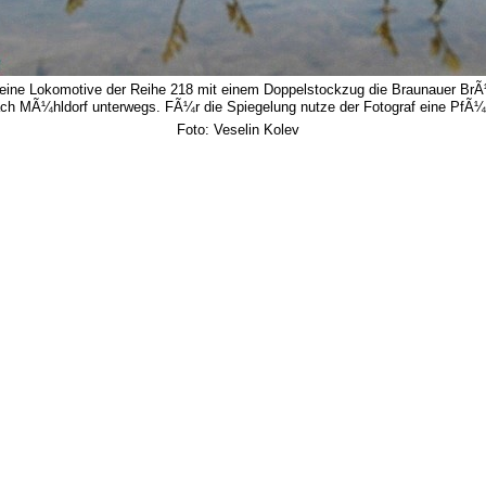
eine Lokomotive der Reihe 218 mit einem Doppelstockzug die Braunauer BrÃ
h MÃ¼hldorf unterwegs. FÃ¼r die Spiegelung nutze der Fotograf eine PfÃ¼t
Foto: Veselin Kolev