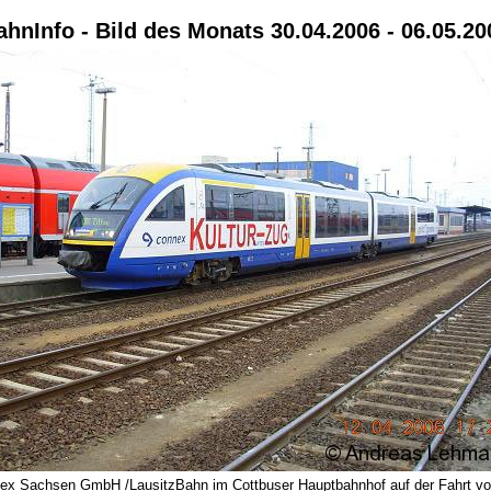
ahnInfo - Bild des Monats 30.04.2006 - 06.05.20
ex Sachsen GmbH /LausitzBahn im Cottbuser Hauptbahnhof auf der Fahrt von