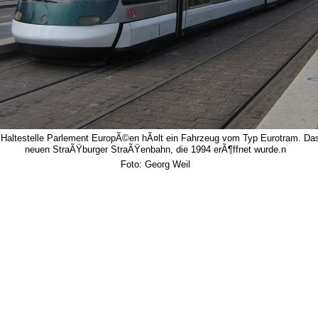
r Haltestelle Parlement EuropÃ©en hÃ¤lt ein Fahrzeug vom Typ Eurotram. Das 
neuen StraÃŸburger StraÃŸenbahn, die 1994 erÃ¶ffnet wurde.n
Foto: Georg Weil